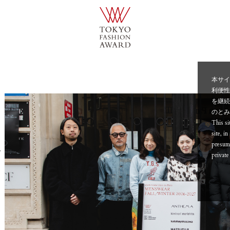
本サイ
利便
を継続
のと
This si
site, i
presume
N
private