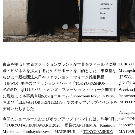
TOKYO FA
東京を拠点とするファッションブランドが世界をフィールドに飛
Metropoli
躍・ビジネスを拡大するためのサポートを目的とした、東京都な
(JFWO), a
らびに一般社団法人日本ファッション・ウィーク推進機構
globally a
（JFWO）主催のファッションアワード「TOKYO FASHION
Week in J
AWARD」は1月のパリ・メンズ・ファッション・ウィーク期間中
“showroom
に現地にて本事業単独のショールーム「showroom.tokyo in Paris」
PRINTEMP
および「ELEVASTOR PRINTEMPS」でのポップアップイベントを
実施いたしました。
Participa
the “TO
今回のショールームおよびポップアップイベントには、昨年9月に
Septembe
「
TOKYO FASHION AWARD
2026」受賞のANTHEM A、Kiminori
MATSUFUJ
Morishita、kotohayokozawa、MATSUFUJI、「
TOKYO FASHION