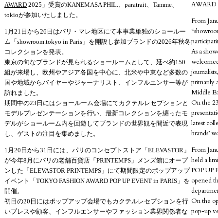
AWARD 20
AWARD
2025」受賞のKANEMASA PHIL.、paratrait、Tamme、
tokioが参加いたしました。
From Janu
“showroom.
1月21日から26日はパリ・マレ地区にて本事業単独のショールー
participat
ム「showroom.tokyo in Paris」を開設し参加ブランドの2026年秋冬
As a show
コレクションを発表。
welcomed 
東京の旬なブランドが見られるショールームとして、延べ約150
journalist
組が来場し、欧州やアジア各国を中心に、北米や中東など多数の
primarily 
国や地域からバイヤーやジャーナリスト、インフルエンサー等が
Middle Ea
訪れました。
On the 23
期間中の23日にはショールーム会場にてカクテルレセプションと
presentat
モデルプレゼンテーションを行い、最新コレクションを纏ったモ
latest co
デルがショールーム内を回遊してブランドの世界観を間近で表現
brands’ wo
し、ゲストの注目を集めました。
From Janu
1月20日から31日には、パリのコンセプトストア「ELEVASTOR」
held a l
が今年8月にパリの老舗百貨店「PRINTEMPS」メンズ館にオープ
POP UP 
ンした「ELEVASTOR PRINTEMPS」にて期間限定のポップアップ
opened thi
イベント「TOKYO FASHION AWARD POP UP EVENT in PARIS」を
departme
開催。
On the ope
初日の20日にはポップアップ会場でもカクテルレセプションを行
pop-up ven
いプレスや顧客、インフルエンサーやファッション業界関係者な