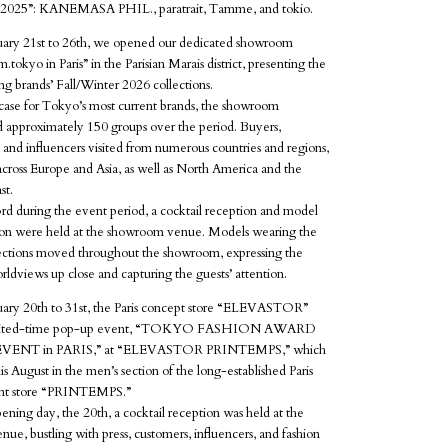
25”: KANEMASA PHIL., paratrait, Tamme, and tokio.
ary 21st to 26th, we opened our dedicated showroom
tokyo in Paris” in the Parisian Marais district, presenting the
ing brands’ Fall/Winter 2026 collections.
case for Tokyo’s most current brands, the showroom
approximately 150 groups over the period. Buyers,
s, and influencers visited from numerous countries and regions,
across Europe and Asia, as well as North America and the
st.
rd during the event period, a cocktail reception and model
ion were held at the showroom venue. Models wearing the
llections moved throughout the showroom, expressing the
rldviews up close and capturing the guests’ attention.
ary 20th to 31st, the Paris concept store “ELEVASTOR”
imited-time pop-up event, “TOKYO FASHION AWARD
EVENT in PARIS,” at “ELEVASTOR PRINTEMPS,” which
s August in the men’s section of the long-established Paris
nt store “PRINTEMPS.”
ning day, the 20th, a cocktail reception was held at the
ue, bustling with press, customers, influencers, and fashion