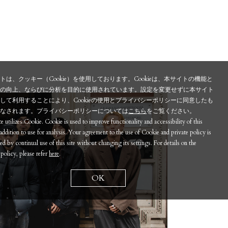
トは、クッキー（Cookie）を使用しております。Cookieは、本サイトの機能と
性の向上、ならびに分析を目的に使用されています。設定を変更せずに本サイト
して利用することにより、Cookieの使用とプライバシーポリシーに同意したも
みなされます。プライバシーポリシーについては
こちら
をご覧ください。
te utilizes Cookie. Cookie is used to improve functionality and accessibility of this
n addition to use for analysis. Your agreement to the use of Cookie and private policy is
d by continual use of this site without changing its settings. For details on the
 policy, please refer
here
.
OK