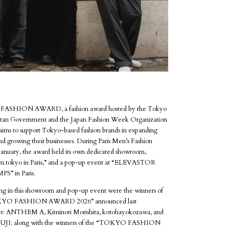
SHION AWARD, a fashion award hosted by the Tokyo
tan Government and the Japan Fashion Week Organization
ims to support Tokyo-based fashion brands in expanding
nd growing their businesses. During Paris Men’s Fashion
anuary, the award held its own dedicated showroom,
.tokyo in Paris,” and a pop-up event at “ELEVASTOR
S” in Paris.
ting in this showroom and pop-up event were the winners of
KYO FASHION AWARD 2026” announced last
r: ANTHEM A, Kiminori Morishita, kotohayokozawa, and
I; along with the winners of the “TOKYO FASHION