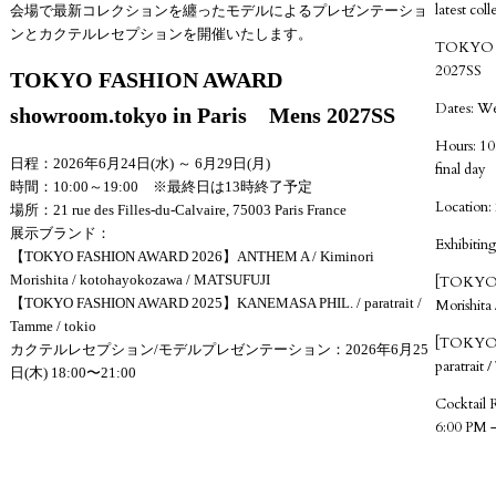
latest col
会場で最新コレクションを纏ったモデルによるプレゼンテーショ
ンとカクテルレセプションを開催いたします。
TOKYO F
2027SS
TOKYO FASHION AWARD
Dates: We
showroom.tokyo in Paris Mens 2027SS
Hours: 10
日程：2026年6月24日(水) ～ 6月29日(月)
final day
時間：10:00～19:00 ※最終日は13時終了予定
Location: 
場所：21 rue des Filles-du-Calvaire, 75003 Paris France
展示ブランド：
Exhibiting
【TOKYO FASHION AWARD 2026】ANTHEM A / Kiminori
Morishita / kotohayokozawa / MATSUFUJI
[TOKYO 
【TOKYO FASHION AWARD 2025】KANEMASA PHIL. / paratrait /
Morishit
Tamme / tokio
[TOKYO
カクテルレセプション/モデルプレゼンテーション：2026年6月25
paratrait 
日(木) 18:00〜21:00
Cocktail 
6:00 PM 