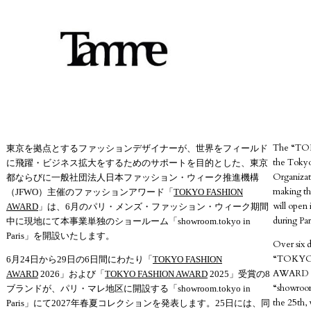
The “TOK
東京を拠点とするファッションデザイナーが、世界をフィールド
the Toky
に飛躍・ビジネス拡大をするためのサポートを目的とした、東京
Organizat
都ならびに一般社団法人日本ファッション・ウィーク推進機構
making the
（JFWO）主催のファッションアワード「
TOKYO FASHION
will open
AWARD
」は、6月のパリ・メンズ・ファッション・ウィーク期間
during Pa
中に現地にて本事業単独のショールーム「showroom.tokyo in
Paris」を開設いたします。
Over six d
“TOKYO
6月24日から29日の6日間にわたり「
TOKYO FASHION
AWARD 202
AWARD
2026」および「
TOKYO FASHION AWARD
2025」受賞の8
“showroom.
ブランドが、パリ・マレ地区に開設する「showroom.tokyo in
the 25th, 
Paris」にて2027年春夏コレクションを発表します。25日には、同