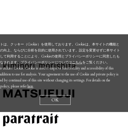
トは、クッキー（Cookie）を使用しております。Cookieは、本サイトの機能と
性の向上、ならびに分析を目的に使用されています。設定を変更せずに本サイト
して利用することにより、Cookieの使用とプライバシーポリシーに同意したも
みなされます。プライバシーポリシーについては
こちら
をご覧ください。
te utilizes Cookie. Cookie is used to improve functionality and accessibility of this
n addition to use for analysis. Your agreement to the use of Cookie and private policy is
d by continual use of this site without changing its settings. For details on the
 policy, please refer
here
.
OK