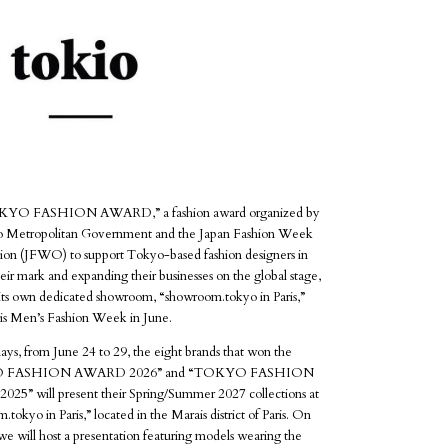
YO FASHION AWARD,” a fashion award organized by
o Metropolitan Government and the Japan Fashion Week
ion (JFWO) to support Tokyo-based fashion designers in
ir mark and expanding their businesses on the global stage,
 its own dedicated showroom, “showroom.tokyo in Paris,”
ris Men’s Fashion Week in June.
ays, from June 24 to 29, the eight brands that won the
 FASHION AWARD 2026” and “TOKYO FASHION
5” will present their Spring/Summer 2027 collections at
tokyo in Paris,” located in the Marais district of Paris. On
we will host a presentation featuring models wearing the