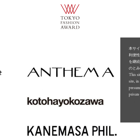
本サイ
利便
を継続
のと
せ
This si
site, i
presume
private