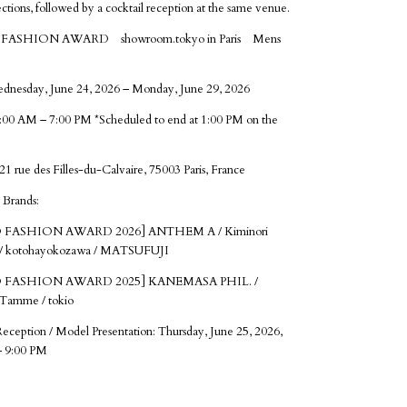
lections, followed by a cocktail reception at the same venue.
ASHION AWARD showroom.tokyo in Paris Mens
dnesday, June 24, 2026 – Monday, June 29, 2026
:00 AM – 7:00 PM *Scheduled to end at 1:00 PM on the
21 rue des Filles-du-Calvaire, 75003 Paris, France
 Brands:
FASHION AWARD 2026] ANTHEM A / Kiminori
a / kotohayokozawa / MATSUFUJI
 FASHION AWARD 2025] KANEMASA PHIL. /
/ Tamme / tokio
Reception / Model Presentation: Thursday, June 25, 2026,
– 9:00 PM