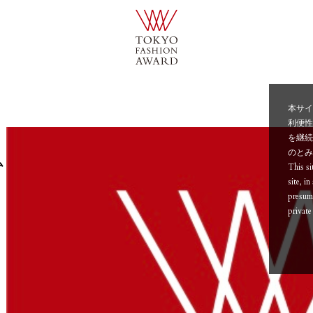
本サイ
利便
を継続
のと
ム
This si
site, i
presume
private