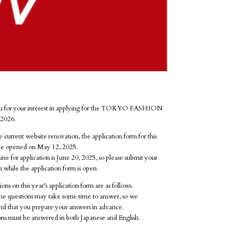
u for your interest in applying for the TOKYO FASHION
026.
 current website renovation, the application form for this
 be opened on May 12, 2025.
ne for application is June 20, 2025, so please submit your
n while the application form is open.
ons on this year’s application form are as follows.
he questions may take some time to answer, so we
 that you prepare your answers in advance.
ons must be answered in both Japanese and English.