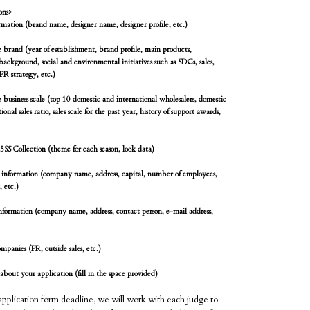
ons>
ormation (brand name, designer name, designer profile, etc.)
 brand (year of establishment, brand profile, main products,
ackground, social and environmental initiatives such as SDGs, sales,
PR strategy, etc.)
 business scale (top 10 domestic and international wholesalers, domestic
ional sales ratio, sales scale for the past year, history of support awards,
SS Collection (theme for each season, look data)
nformation (company name, address, capital, number of employees,
, etc.)
nformation (company name, address, contact person, e-mail address,
mpanies (PR, outside sales, etc.)
bout your application (fill in the space provided)
application form deadline, we will work with each judge to