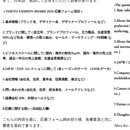
全て、日本語、英語にてお答えいただく必要があります。
<The questi
1.Basic inf
＜TOKYO FASHION AWARD 2026 応募フォーム項目＞
2.About the
1.基本情報 (ブランド名、デザイナー名、デザイナープロフィール など）
production b
marketing, 
2.ブランドに関して ( 設立年、ブランドプロフィール、主力製品、生産背景、
SDGsなど社会・環境への取り組み、セールス・マーケティング・PR戦略 な
3.About the
ど)
and internat
etc.)
3.ビジネススケールに関して( 国内・海外の卸先Top10、国内・海外の売上比
率、過去一年分の売上規模、支援金受賞歴など)
4.24FW / 25
4.24FW / 25SS コレクションに関して (各シーズンのテーマ、LOOKデータ)
5.Company i
stockholders
5.会社情報 (会社名、住所、資本金、従業員数、株主など)
6.Contact i
6.問い合わせ先 (会社名、住所、担当者名、メールアドレスなど)
etc.)
7.提携会社 (PR、外部セールスなど)
7.Partner co
8.応募に関する想い (自由記入欄)
8.Thoughts a
こちらの内容を基に、応募フォーム締め切り後、各審査員と共に
After the 
審査を進めて参ります。