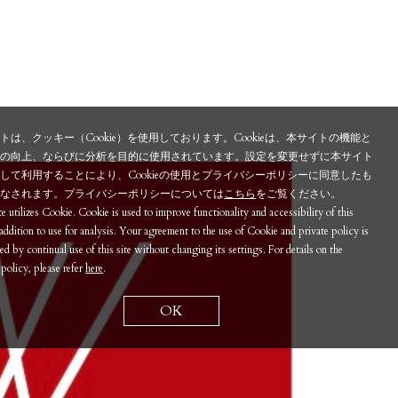
トは、クッキー（Cookie）を使用しております。Cookieは、本サイトの機能と
性の向上、ならびに分析を目的に使用されています。設定を変更せずに本サイト
して利用することにより、Cookieの使用とプライバシーポリシーに同意したも
みなされます。プライバシーポリシーについては
こちら
をご覧ください。
te utilizes Cookie. Cookie is used to improve functionality and accessibility of this
n addition to use for analysis. Your agreement to the use of Cookie and private policy is
d by continual use of this site without changing its settings. For details on the
 policy, please refer
here
.
OK