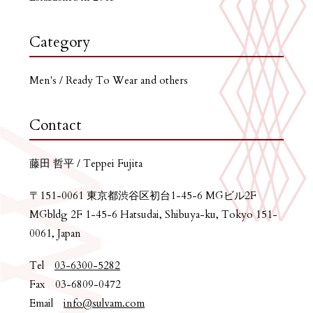
Category
Men's / Ready To Wear and others
Contact
藤田 哲平 / Teppei Fujita
〒151-0061 東京都渋谷区初台1-45-6 MGビル2F
MGbldg 2F 1-45-6 Hatsudai, Shibuya-ku, Tokyo 151-
0061, Japan
Tel
03-6300-5282
Fax 03-6809-0472
Email
info@sulvam.com