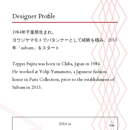
Designer Profile
1984年千葉県生まれ。
ヨウジヤマモトでパタンナーとして経験を積み、2013
年「sulvam」をスタート
Teppei Fujita was born in Chiba, Japan in 1984.
He worked at Yohji Yamamoto, a Japanese fashion
house in Paris Collection, prior to the establishment of
Sulvam in 2013.
2016 ss
close