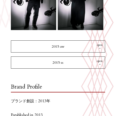
open
2015 aw
open
2015 ss
Brand Profile
ブランド創設：2013年
Established in 2013