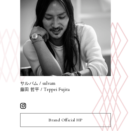
サルバム / sulvam
藤田 哲平 / Teppei Fujita
Brand Official HP